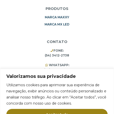
PRODUTOS
MARCA MAXXY
MARCA MX LED
CONTATO
FONE:
(54) 3412-2738
WHATSAPP:
(54) 99196-3453
(54) 3412-1473
Valorizamos sua privacidade
Utilizamos cookies para aprimorar sua experiência de
navegação, exibir anúncios ou conteúdo personalizado e
ARMAZÉM 75 Comércio e Importação Ltda.
analisar nosso tráfego. Ao clicar em “Aceitar todos”, você
Rua Pain Filho, 1994, São José, Farroupilha, RS 95180-406
concorda com nosso uso de cookies.
CNPJ 10.314.731/0001-65