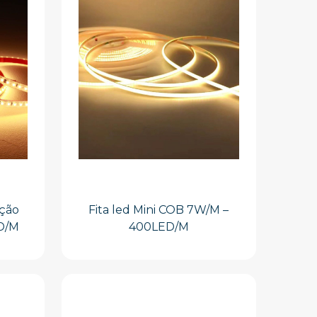
ação
Fita led Mini COB 7W/M –
ED/M
400LED/M