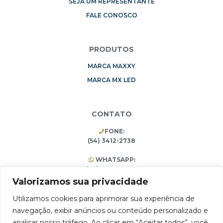
SEJA UM REPRESENTANTE
FALE CONOSCO
PRODUTOS
MARCA MAXXY
MARCA MX LED
CONTATO
FONE:
(54) 3412-2738
WHATSAPP:
(54) 99196-3453
(54) 3412-1473
Valorizamos sua privacidade
Utilizamos cookies para aprimorar sua experiência de
navegação, exibir anúncios ou conteúdo personalizado e
ARMAZÉM 75 Comércio e Importação Ltda.
analisar nosso tráfego. Ao clicar em “Aceitar todos”, você