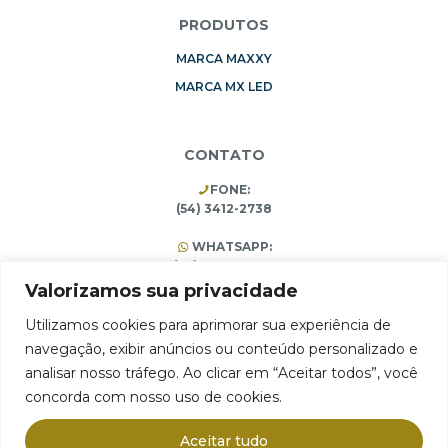
PRODUTOS
MARCA MAXXY
MARCA MX LED
CONTATO
FONE:
(54) 3412-2738
WHATSAPP:
(54) 99196-3453
(54) 3412-1473
Valorizamos sua privacidade
Utilizamos cookies para aprimorar sua experiência de
navegação, exibir anúncios ou conteúdo personalizado e
ARMAZÉM 75 Comércio e Importação Ltda.
analisar nosso tráfego. Ao clicar em “Aceitar todos”, você
Rua Pain Filho, 1994, São José, Farroupilha, RS 95180-406
concorda com nosso uso de cookies.
CNPJ 10.314.731/0001-65
Aceitar tudo