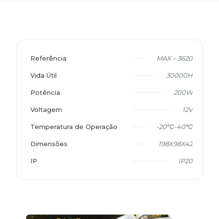
Referência
MAX – 3620
Vida Útil
30000H
Potência
200W
Voltagem
12V
Temperatura de Operação
-20℃-40℃
Dimensões
198X98X42
IP
IP20