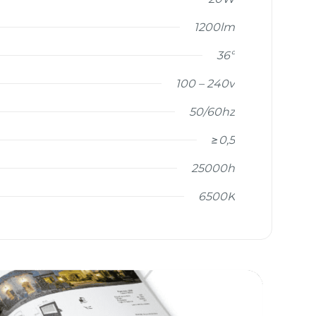
1200lm
36º
100 – 240v
50/60hz
≥0,5
25000h
6500K