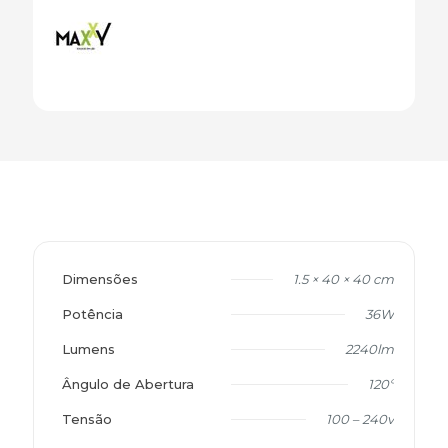
Dimensões
1.5 × 40 × 40 cm
Potência
36W
Lumens
2240lm
Ângulo de Abertura
120º
Tensão
100 – 240v