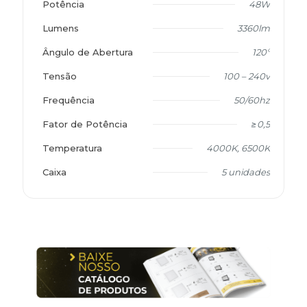
Potência
48W
Lumens
3360lm
Ângulo de Abertura
120º
Tensão
100 – 240v
Frequência
50/60hz
Fator de Potência
≥0,5
Temperatura
4000K, 6500K
Caixa
5 unidades