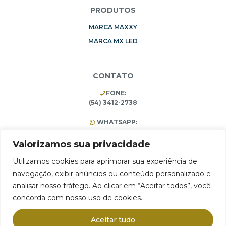
PRODUTOS
MARCA MAXXY
MARCA MX LED
CONTATO
FONE:
(54) 3412-2738
WHATSAPP:
(54) 99196-3453
(54) 3412-1473
Valorizamos sua privacidade
Utilizamos cookies para aprimorar sua experiência de
navegação, exibir anúncios ou conteúdo personalizado e
ARMAZÉM 75 Comércio e Importação Ltda.
analisar nosso tráfego. Ao clicar em “Aceitar todos”, você
Rua Pain Filho, 1994, São José, Farroupilha, RS 95180-406
concorda com nosso uso de cookies.
CNPJ 10.314.731/0001-65
Aceitar tudo