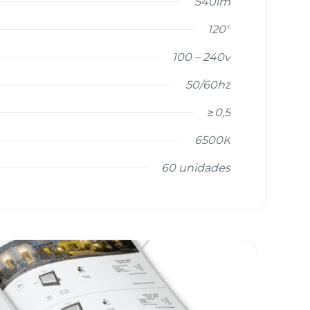
540lm
120º
100 – 240v
50/60hz
≥0,5
6500K
60 unidades