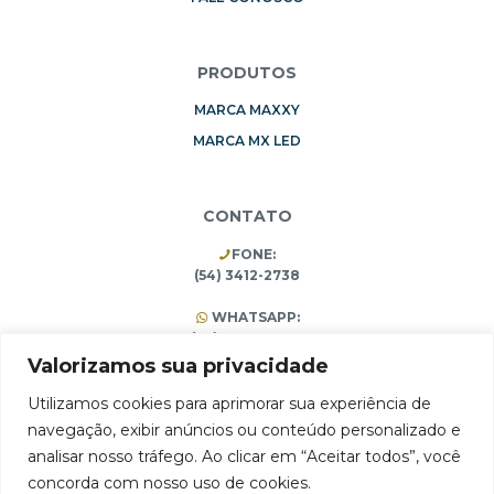
PRODUTOS
MARCA MAXXY
MARCA MX LED
CONTATO
FONE:
(54) 3412-2738
WHATSAPP:
(54) 99196-3453
(54) 3412-1473
Valorizamos sua privacidade
Utilizamos cookies para aprimorar sua experiência de
navegação, exibir anúncios ou conteúdo personalizado e
ARMAZÉM 75 Comércio e Importação Ltda.
analisar nosso tráfego. Ao clicar em “Aceitar todos”, você
Rua Pain Filho, 1994, São José, Farroupilha, RS 95180-406
concorda com nosso uso de cookies.
CNPJ 10.314.731/0001-65