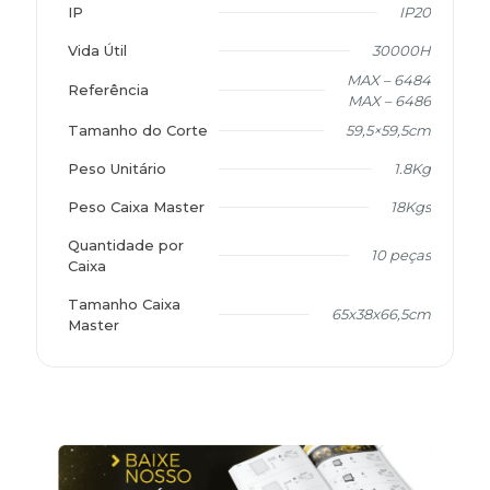
IP
IP20
Vida Útil
30000H
MAX – 6484
Referência
MAX – 6486
Tamanho do Corte
59,5×59,5cm
Peso Unitário
1.8Kg
Peso Caixa Master
18Kgs
Quantidade por
10 peças
Caixa
Tamanho Caixa
65x38x66,5cm
Master