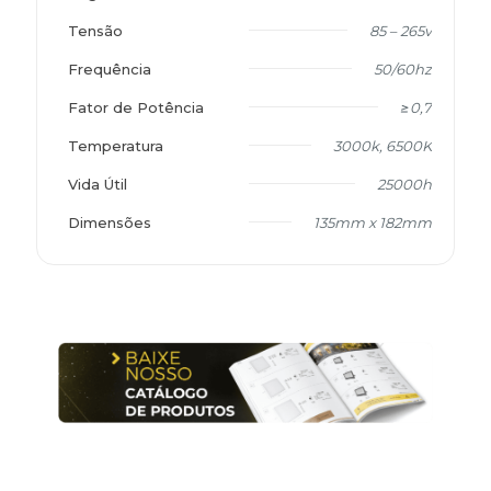
Tensão
85 – 265v
Frequência
50/60hz
Fator de Potência
≥0,7
Temperatura
3000k, 6500K
Vida Útil
25000h
Dimensões
135mm x 182mm