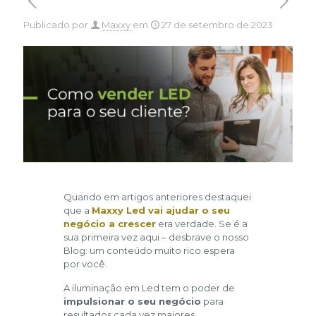
Publicado por
Maxxy
em
27 de setembro de 2023
Quando em artigos anteriores destaquei
que a
Maxxy Led vai ajudar o seu
negócio a crescer
era verdade. Se é a
sua primeira vez aqui – desbrave o nosso
Blog: um conteúdo muito rico espera
por você.
A iluminação em Led tem o poder de
impulsionar o seu negócio
para
resultados cada vez maiores.