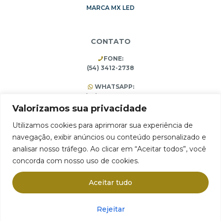
MARCA MX LED
CONTATO
FONE:
(54) 3412-2738
WHATSAPP:
(54) 99196-3453
(54) 3412-1473
Valorizamos sua privacidade
Utilizamos cookies para aprimorar sua experiência de
navegação, exibir anúncios ou conteúdo personalizado e
ARMAZÉM 75 Comércio e Importação Ltda.
analisar nosso tráfego. Ao clicar em “Aceitar todos”, você
Rua Pain Filho, 1994, São José, Farroupilha, RS 95180-406
concorda com nosso uso de cookies.
CNPJ 10.314.731/0001-65
Aceitar tudo
Rejeitar