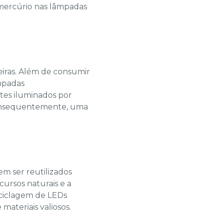
mercúrio nas lâmpadas
eiras. Além de consumir
mpadas
ntes iluminados por
consequentemente, uma
m ser reutilizados
ursos naturais e a
reciclagem de LEDs
materiais valiosos.