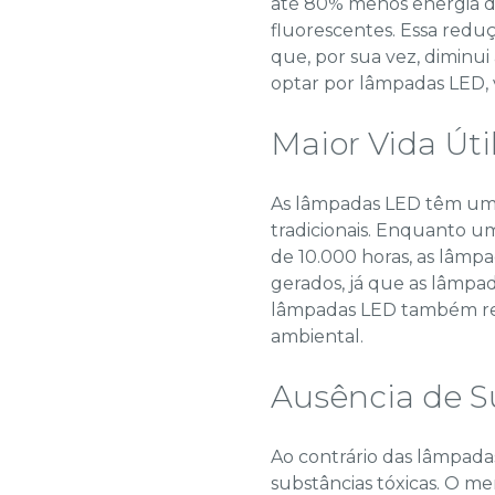
até 80% menos energia d
fluorescentes. Essa red
que, por sua vez, diminui
optar por lâmpadas LED, 
Maior Vida Úti
As lâmpadas LED têm uma
tradicionais. Enquanto u
de 10.000 horas, as lâmpa
gerados, já que as lâmpa
lâmpadas LED também red
ambiental.
Ausência de S
Ao contrário das lâmpad
substâncias tóxicas. O m