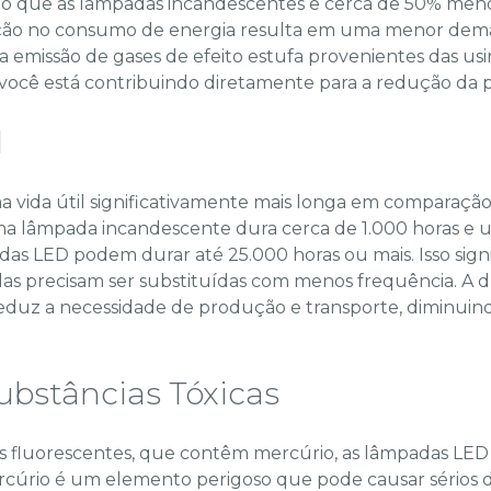
o que as lâmpadas incandescentes e cerca de 50% meno
ução no consumo de energia resulta em uma menor deman
 a emissão de gases de efeito estufa provenientes das usi
você está contribuindo diretamente para a redução da 
l
 vida útil significativamente mais longa em comparaçã
ma lâmpada incandescente dura cerca de 1.000 horas e 
das LED podem durar até 25.000 horas ou mais. Isso sign
das precisam ser substituídas com menos frequência. A d
uz a necessidade de produção e transporte, diminuind
ubstâncias Tóxicas
as fluorescentes, que contêm mercúrio, as lâmpadas LE
ercúrio é um elemento perigoso que pode causar sérios 