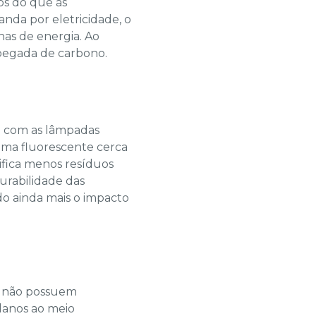
s do que as
da por eletricidade, o
nas de energia. Ao
pegada de carbono.
o com as lâmpadas
uma fluorescente cerca
ifica menos resíduos
urabilidade das
o ainda mais o impacto
D não possuem
danos ao meio