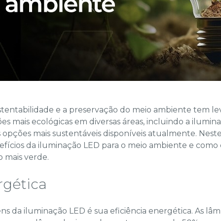
tentabilidade e a preservação do meio ambiente tem le
s mais ecológicas em diversas áreas, incluindo a ilumin
opções mais sustentáveis disponíveis atualmente. Neste
enefícios da iluminação LED para o meio ambiente e como
o mais verde.
rgética
ns da iluminação LED é sua eficiência energética. As 