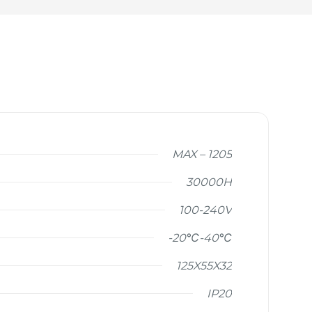
MAX – 1205
30000H
100-240V
-20℃-40℃
125X55X32
IP20