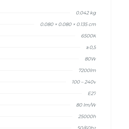
0.042 kg
0.080 × 0.080 × 0.135 cm
6500K
≥0,5
80W
7200lm
100 – 240v
E27
80 lm/W
25000h
50/60hz