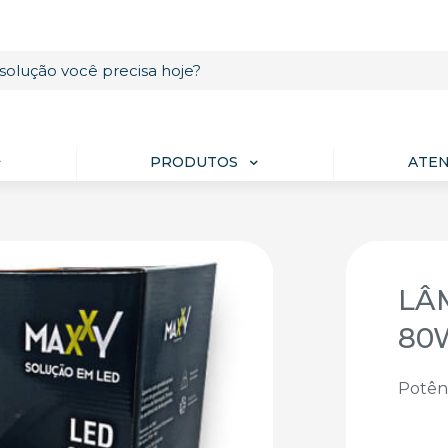
PRODUTOS
ATE
LÂ
80
Potên