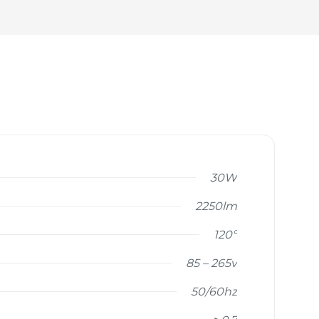
30W
2250lm
120º
85 – 265v
50/60hz