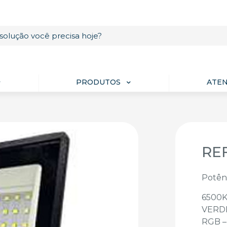
PRODUTOS
ATE
RE
Potên
6500K
VERDE
RGB –