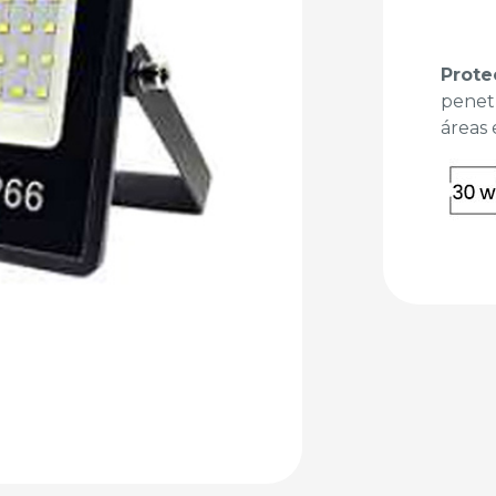
Prote
penetr
áreas 